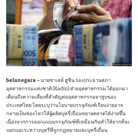
belanegara –
นายซาเลห์ ฮูซิน รองประธานสภา
อุตสาหกรรมแห่งชาติ (Kadin) ฝ่ายอุตสาหกรรม ได้ออกมา
เตือนถึงความเสี่ยงที่สำคัญต่ออุตสาหกรรมยาสูบของ
ประเทศไทย โดยระบุว่านโยบายบรรจุภัณฑ์เรียบง่ายอาจ
กลายเป็นช่องโหว่ให้ผู้ผลิตบุหรี่เถื่อนขยายตลาดได้ง่ายขึ้น
เนื่องจากการออกแบบบรรจุภัณฑ์ที่เหมือนกันทำให้ยากที่จะ
แยกแยะระหว่างบุหรี่ที่ถูกกฎหมายและบุหรี่เถื่อน