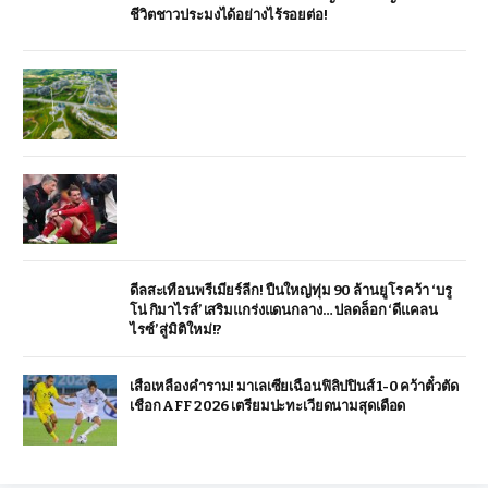
ชีวิตชาวประมงได้อย่างไร้รอยต่อ!
ดีลสะเทือนพรีเมียร์ลีก! ปืนใหญ่ทุ่ม 90 ล้านยูโร คว้า ‘บรู
โน่ กิมาไรส์’ เสริมแกร่งแดนกลาง… ปลดล็อก ‘ดีแคลน
ไรซ์’ สู่มิติใหม่!?
เสือเหลืองคำราม! มาเลเซียเฉือนฟิลิปปินส์ 1-0 คว้าตั๋วตัด
เชือก AFF 2026 เตรียมปะทะเวียดนามสุดเดือด