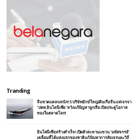
Tranding
จีนขาดแคลนหนัก! 5 บริษัทยักษ์ใหญ่เดินเรือจีน แห่เจรจา
‘ปตท.อินโดนีเซีย’ หวังแก้ปัญหาลูกเรือ เปิดประตูโอกาส
ทองในตลาดโลก!
อินโดนีเซียสร้างสำเร็จ! เปิดตัวสะพานแขวน ‘มหัศจรรย์’
เคลื่อนที่ได้แห่งแรกของชาติ แก้ปัญหาการสัญจรและวิถี