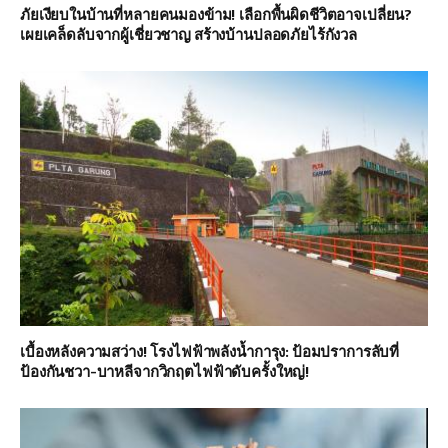
ภัยเงียบในบ้านที่หลายคนมองข้าม! เลือกพื้นผิดชีวิตอาจเปลี่ยน?
เผยเคล็ดลับจากผู้เชี่ยวชาญ สร้างบ้านปลอดภัยไร้กังวล
เบื้องหลังความสว่าง! โรงไฟฟ้าพลังน้ำการุง: ป้อมปราการลับที่
ป้องกันชวา-บาหลีจากวิกฤตไฟฟ้าดับครั้งใหญ่!