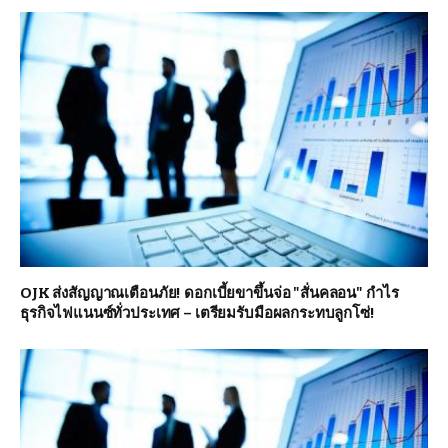
OJK ส่งสัญญาณเตือนภัย! ดอกเบี้ยขาขึ้นจ่อ "สั่นคลอน" กำไร
ธุรกิจไฟแนนซ์ทั่วประเทศ – เตรียมรับมือผลกระทบลูกโซ่!