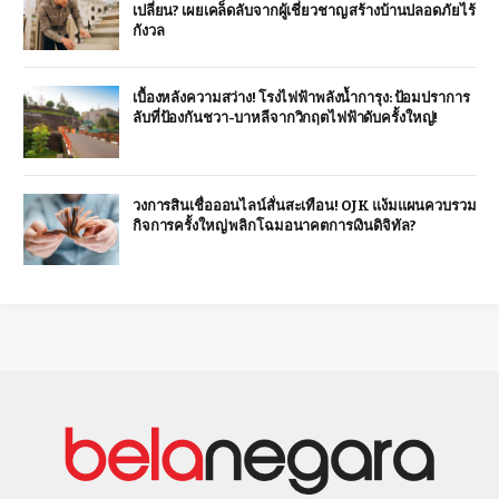
เปลี่ยน? เผยเคล็ดลับจากผู้เชี่ยวชาญ สร้างบ้านปลอดภัยไร้
กังวล
เบื้องหลังความสว่าง! โรงไฟฟ้าพลังน้ำการุง: ป้อมปราการ
ลับที่ป้องกันชวา-บาหลีจากวิกฤตไฟฟ้าดับครั้งใหญ่!
วงการสินเชื่อออนไลน์สั่นสะเทือน! OJK แง้มแผนควบรวม
กิจการครั้งใหญ่ พลิกโฉมอนาคตการเงินดิจิทัล?