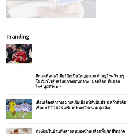
Tranding
ดีลสะเทือนพรีเมียร์ลีก! ปืนใหญ่ทุ่ม 90 ล้านยูโร คว้า ‘บรู
โน่ กิมาไรส์’ เสริมแกร่งแดนกลาง… ปลดล็อก ‘ดีแคลน
ไรซ์’ สู่มิติใหม่!?
เสือเหลืองคำราม! มาเลเซียเฉือนฟิลิปปินส์ 1-0 คว้าตั๋วตัด
เชือก AFF 2026 เตรียมปะทะเวียดนามสุดเดือด
ภัยเงียบในบ้านที่หลายคนมองข้าม! เลือกพื้นผิดชีวิตอาจ