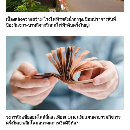
เบื้องหลังความสว่าง! โรงไฟฟ้าพลังน้ำการุง: ป้อมปราการลับที่
ป้องกันชวา-บาหลีจากวิกฤตไฟฟ้าดับครั้งใหญ่!
วงการสินเชื่อออนไลน์สั่นสะเทือน! OJK แง้มแผนควบรวมกิจการ
ครั้งใหญ่ พลิกโฉมอนาคตการเงินดิจิทัล?