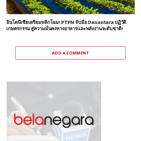
อินโดนีเซียเตรียมพลิกโฉม! PTPN จับมือ Danantara ปฏิวัติ
เกษตรกรรม สู่ความมั่นคงทางอาหารและพลังงานระดับชาติ!
ADD A COMMENT