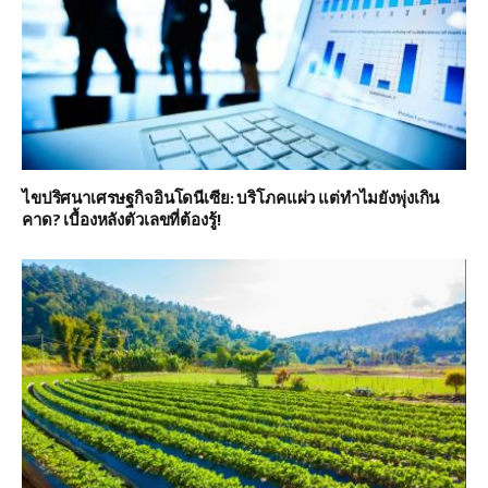
ไขปริศนาเศรษฐกิจอินโดนีเซีย: บริโภคแผ่ว แต่ทำไมยังพุ่งเกิน
คาด? เบื้องหลังตัวเลขที่ต้องรู้!