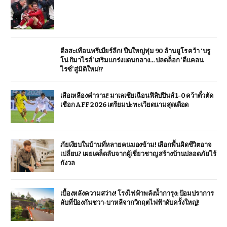
ดีลสะเทือนพรีเมียร์ลีก! ปืนใหญ่ทุ่ม 90 ล้านยูโร คว้า ‘บรู
โน่ กิมาไรส์’ เสริมแกร่งแดนกลาง… ปลดล็อก ‘ดีแคลน
ไรซ์’ สู่มิติใหม่!?
เสือเหลืองคำราม! มาเลเซียเฉือนฟิลิปปินส์ 1-0 คว้าตั๋วตัด
เชือก AFF 2026 เตรียมปะทะเวียดนามสุดเดือด
ภัยเงียบในบ้านที่หลายคนมองข้าม! เลือกพื้นผิดชีวิตอาจ
เปลี่ยน? เผยเคล็ดลับจากผู้เชี่ยวชาญ สร้างบ้านปลอดภัยไร้
กังวล
เบื้องหลังความสว่าง! โรงไฟฟ้าพลังน้ำการุง: ป้อมปราการ
ลับที่ป้องกันชวา-บาหลีจากวิกฤตไฟฟ้าดับครั้งใหญ่!