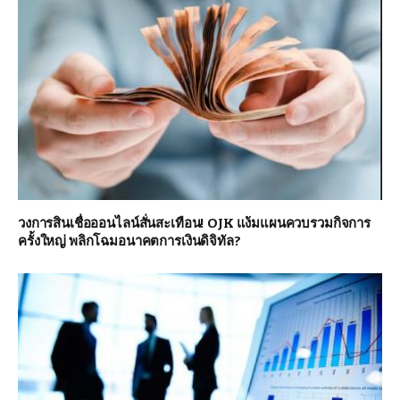
วงการสินเชื่อออนไลน์สั่นสะเทือน! OJK แง้มแผนควบรวมกิจการ
ครั้งใหญ่ พลิกโฉมอนาคตการเงินดิจิทัล?