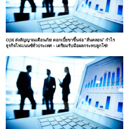
OJK ส่งสัญญาณเตือนภัย! ดอกเบี้ยขาขึ้นจ่อ "สั่นคลอน" กำไร
ธุรกิจไฟแนนซ์ทั่วประเทศ – เตรียมรับมือผลกระทบลูกโซ่!