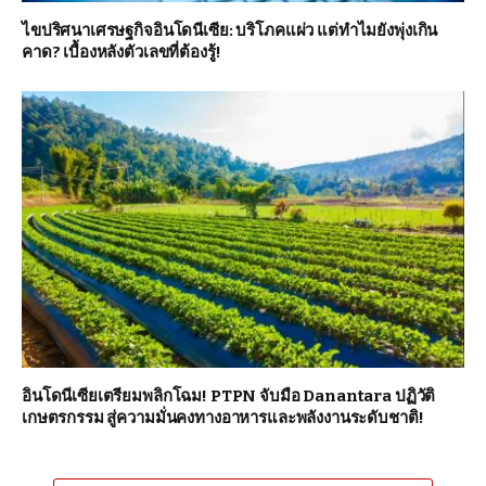
ไขปริศนาเศรษฐกิจอินโดนีเซีย: บริโภคแผ่ว แต่ทำไมยังพุ่งเกิน
คาด? เบื้องหลังตัวเลขที่ต้องรู้!
อินโดนีเซียเตรียมพลิกโฉม! PTPN จับมือ Danantara ปฏิวัติ
เกษตรกรรม สู่ความมั่นคงทางอาหารและพลังงานระดับชาติ!