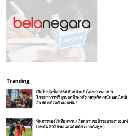
Tranding
เปิดโปงสุดช็อก! 66 หัวหน้าครัวโครงการอาหาร
โภชนาการฟรี ถูกปลดฟ้าผ่า สังเวยทุจริต-พนันออนไลน์!
อีก 60 คดีจ่อคิวสอบเข้ม!
ทัพดาวทองไร้เทียมทาน! เวียดนามจ่อลิ่วรอบรองฯ เอเอฟ
เอฟ คัพ 2026 ขอแค่แต้มเดียวจากกัมพูชา