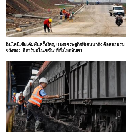
อินโดนีเซียเดิมพันครั้งใหญ่! เขตเศรษฐกิจพิเศษบาตัง คือสนามรบ
จริงของ ‘ดีคาร์บอไนเซชัน’ ที่ทั่วโลกจับตา