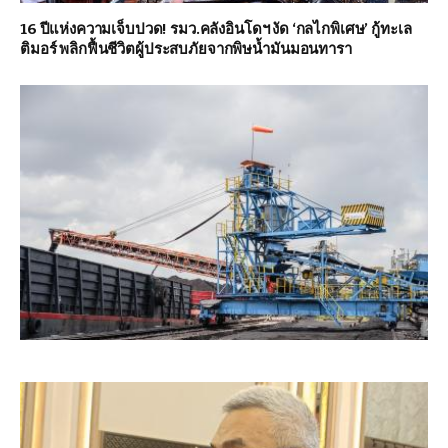
16 ปีแห่งความเจ็บปวด! รมว.คลังอินโดฯ งัด ‘กลไกพิเศษ’ กู้ทะเล
ติมอร์ พลิกฟื้นชีวิตผู้ประสบภัยจากพิษน้ำมันมอนทารา