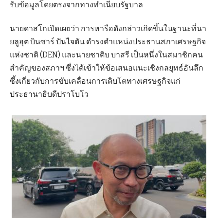
รับข้อมูลโดยตรงจากทางทำเนียบรัฐบาล
นายดาสโกเปิดเผยว่า การหารือดังกล่าวเกิดขึ้นในฐานะที่นา
ยลูฮุต บินซาร์ ปันไจตัน ดำรงตำแหน่งประธานสภาเศรษฐกิจ
แห่งชาติ (DEN) และนายชาติบ บาสรี เป็นหนึ่งในสมาชิกคน
สำคัญของสภาฯ ซึ่งได้เข้าให้ข้อเสนอแนะเชิงกลยุทธ์อันลึก
ซึ้งเกี่ยวกับการขับเคลื่อนการเติบโตทางเศรษฐกิจแก่
ประธานาธิบดีปราโบโว