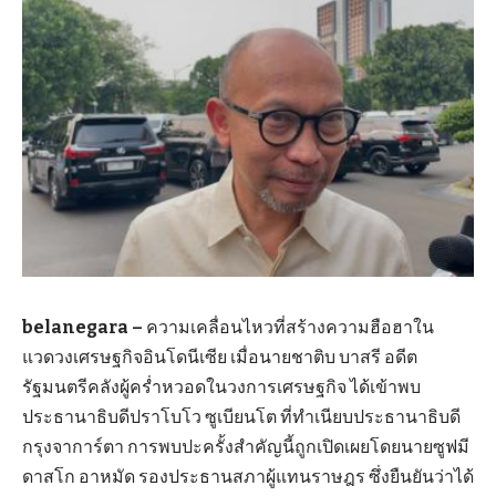
belanegara –
ความเคลื่อนไหวที่สร้างความฮือฮาใน
แวดวงเศรษฐกิจอินโดนีเซีย เมื่อนายชาติบ บาสรี อดีต
รัฐมนตรีคลังผู้คร่ำหวอดในวงการเศรษฐกิจ ได้เข้าพบ
ประธานาธิบดีปราโบโว ซูเบียนโต ที่ทำเนียบประธานาธิบดี
กรุงจาการ์ตา การพบปะครั้งสำคัญนี้ถูกเปิดเผยโดยนายซูฟมี
ดาสโก อาหมัด รองประธานสภาผู้แทนราษฎร ซึ่งยืนยันว่าได้