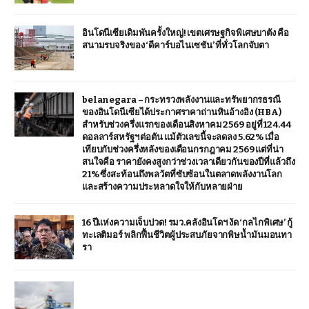
อินโดนีเซียเดิมพันครั้งใหญ่! เขตเศรษฐกิจพิเศษบาตัง คือ
สนามรบจริงของ ‘ดีคาร์บอไนเซชัน’ ที่ทั่วโลกจับตา
belanegara – กระทรวงพลังงานและทรัพยากรธรณี
ของอินโดนีเซียได้ประกาศราคาถ่านหินอ้างอิง (HBA)
สำหรับช่วงครึ่งแรกของเดือนสิงหาคม 2569 อยู่ที่ 124.44
ดอลลาร์สหรัฐฯ ต่อตัน แม้ตัวเลขนี้จะลดลง 5.62% เมื่อ
เทียบกับช่วงครึ่งหลังของเดือนกรกฎาคม 2569 แต่ที่น่า
สนใจคือ ราคายังคงสูงกว่าช่วงเวลาเดียวกันของปีที่แล้วถึง
21% ซึ่งสะท้อนถึงพลวัตที่ซับซ้อนในตลาดพลังงานโลก
และสร้างความประหลาดใจให้กับหลายฝ่าย
16 ปีแห่งความเจ็บปวด! รมว.คลังอินโดฯ งัด ‘กลไกพิเศษ’ กู้
ทะเลติมอร์ พลิกฟื้นชีวิตผู้ประสบภัยจากพิษน้ำมันมอนทา
รา