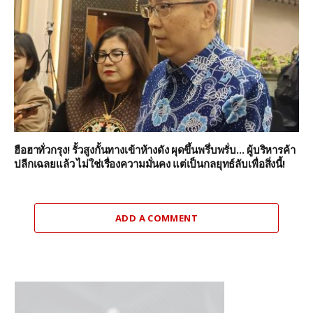
ฮือฮาทั่วกรุง! รั้วสูงกั้นทางเข้าห้างดัง ผุดขึ้นพรึ่บพรั่บ… ผู้บริหารค้า
ปลีกเฉลยแล้ว ไม่ใช่เรื่องความมั่นคง แต่เป็นกลยุทธ์ลับเพื่อสิ่งนี้!
ADD A COMMENT