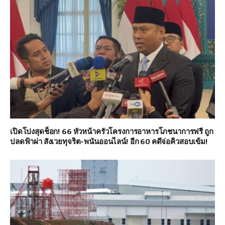
เปิดโปงสุดช็อก! 66 หัวหน้าครัวโครงการอาหารโภชนาการฟรี ถูก
ปลดฟ้าผ่า สังเวยทุจริต-พนันออนไลน์! อีก 60 คดีจ่อคิวสอบเข้ม!