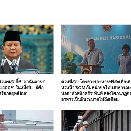
เลขสุดอึ้ง! ‘ดานันตารา’
ด่วนที่สุด! โครงการอาหารฟรีสะเทือน!
ง 400% ในหนึ่งปี… นี่คือ
หัวหน้า BGN ก้มหน้าขอโทษสาธารณะ ส
ือกลยุทธ์ลับ?
ปลด ‘หัวหน้าครัว’ ทันที หลังโศกนาฏก
อาหารเป็นพิษระบาดไม่ถึงเดือน!