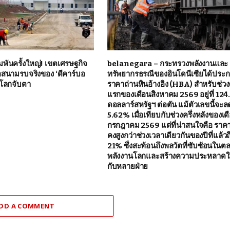
ิมพันครั้งใหญ่! เขตเศรษฐกิจ
belanegara – กระทรวงพลังงานและ
ือสนามรบจริงของ ‘ดีคาร์บอ
ทรัพยากรธรณีของอินโดนีเซียได้ประ
่วโลกจับตา
ราคาถ่านหินอ้างอิง (HBA) สำหรับช่วงค
แรกของเดือนสิงหาคม 2569 อยู่ที่ 124
ดอลลาร์สหรัฐฯ ต่อตัน แม้ตัวเลขนี้จะ
5.62% เมื่อเทียบกับช่วงครึ่งหลังของเด
กรกฎาคม 2569 แต่ที่น่าสนใจคือ ราคา
คงสูงกว่าช่วงเวลาเดียวกันของปีที่แล้วถ
21% ซึ่งสะท้อนถึงพลวัตที่ซับซ้อนในต
พลังงานโลกและสร้างความประหลาดใ
กับหลายฝ่าย
DD A COMMENT