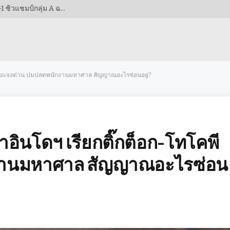
สองประตูจากดาวรุ่ง! เวียดนามฟอร์มดุอัดกัมพูชา 3-1 ซิวแชมป์กลุ่ม A ฉลุยรอบรองฯ AFF CUP 2026!
ีเดียแจงด่วน ปมปลดพนักงานมหาศาล สัญญาณอะไรซ่อนอยู่?
าอินโดฯ เรียกติ๊กต็อก-โทโคพี
กงานมหาศาล สัญญาณอะไรซ่อน