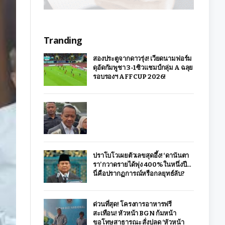
Tranding
สองประตูจากดาวรุ่ง! เวียดนามฟอร์ม
ดุอัดกัมพูชา 3-1 ซิวแชมป์กลุ่ม A ฉลุย
รอบรองฯ AFF CUP 2026!
ปราโบโวเผยตัวเลขสุดอึ้ง! ‘ดานันตา
รา’ กวาดรายได้พุ่ง 400% ในหนึ่งปี…
นี่คือปรากฏการณ์หรือกลยุทธ์ลับ?
ด่วนที่สุด! โครงการอาหารฟรี
สะเทือน! หัวหน้า BGN ก้มหน้า
ขอโทษสาธารณะ สั่งปลด ‘หัวหน้า