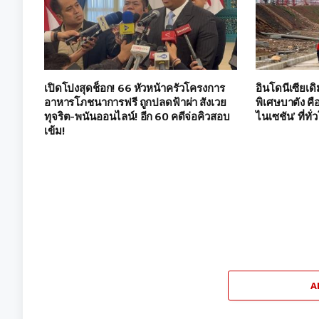
เปิดโปงสุดช็อก! 66 หัวหน้าครัวโครงการ
อินโดนีเซียเด
อาหารโภชนาการฟรี ถูกปลดฟ้าผ่า สังเวย
พิเศษบาตัง ค
ทุจริต-พนันออนไลน์! อีก 60 คดีจ่อคิวสอบ
ไนเซชัน’ ที่ทั
เข้ม!
A