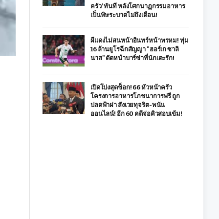
ครัว’ ทันที หลังโศกนาฏกรรมอาหาร
เป็นพิษระบาดไม่ถึงเดือน!
ผีแดงไม่สนหน้าอินทร์หน้าพรหม! ทุ่ม
16 ล้านยูโรฉีกสัญญา "ฮอร์เก ซาลิ
นาส" ตัดหน้าบาร์ซ่าที่นักเตะรัก!
เปิดโปงสุดช็อก! 66 หัวหน้าครัว
โครงการอาหารโภชนาการฟรี ถูก
ปลดฟ้าผ่า สังเวยทุจริต-พนัน
ออนไลน์! อีก 60 คดีจ่อคิวสอบเข้ม!