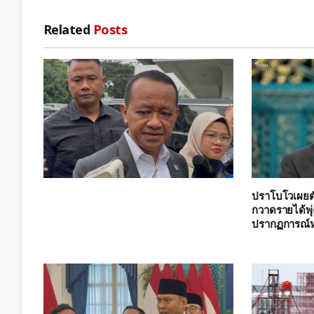
Related
Posts
ปราโบโวเผยตัว
กวาดรายได้พุ่
ปรากฏการณ์หร