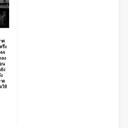
กาศ
รึ่ง
.44
ลดลง
ือน
ยัง
ึง
ลาด
จให้