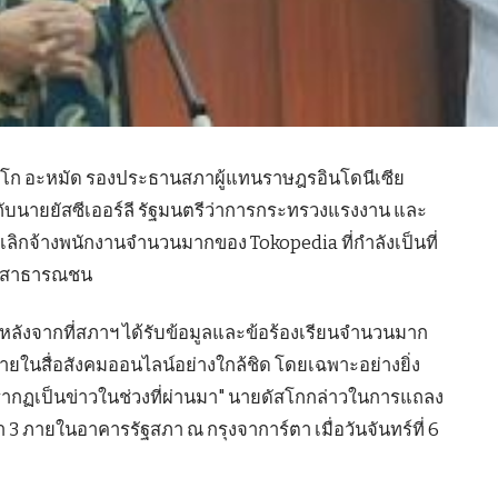
ัสโก อะหมัด รองประธานสภาผู้แทนราษฎรอินโดนีเซีย
กับนายยัสซีเออร์ลี รัฐมนตรีว่าการกระทรวงแรงงาน และ
ลิกจ้างพนักงานจำนวนมากของ Tokopedia ที่กำลังเป็นที่
มู่สาธารณชน
้นหลังจากที่สภาฯ ได้รับข้อมูลและข้อร้องเรียนจำนวนมาก
ลายในสื่อสังคมออนไลน์อย่างใกล้ชิด โดยเฉพาะอย่างยิ่ง
รากฏเป็นข่าวในช่วงที่ผ่านมา" นายดัสโกกล่าวในการแถลง
3 ภายในอาคารรัฐสภา ณ กรุงจาการ์ตา เมื่อวันจันทร์ที่ 6