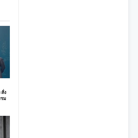
ั่ง
รรม