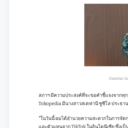
Gambar Is
สภาฯ มีความประสงค์ที่จะขอคำชี้แจงจากทุกฝ่
Tokopedia มีนางสาวสเตฟานี ซูซีโล ประธา
"ในวันนี้ ผมได้อำนวยความสะดวกในการจัดกา
และตัวแทนจาก TikTok ในอินโดนีเซีย ซึ่งเป็นผ