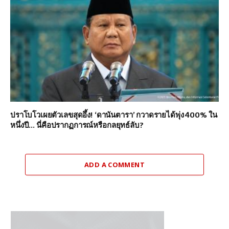
ปราโบโวเผยตัวเลขสุดอึ้ง! ‘ดานันตารา’ กวาดรายได้พุ่ง 400% ใน
หนึ่งปี… นี่คือปรากฏการณ์หรือกลยุทธ์ลับ?
ADD A COMMENT