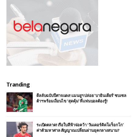
Tranding
ดีลลับฉบับปีศาจแดง! แมนยูฯ ปล่อย ‘บายินเดียร์’ ซบเซล
ต้าฯ พร้อมเงื่อนไข ‘สุดคุ้ม’ ที่แฟนบอลต้องรู้!
ระเบิดตลาด! เรือใบสีฟ้าจ่อคว้า ‘วันเดอร์คิดโมร็อกโก’
ค่าตัวมหาศาล สัญญาณเปลี่ยนผ่านยุคกลางสนาม?