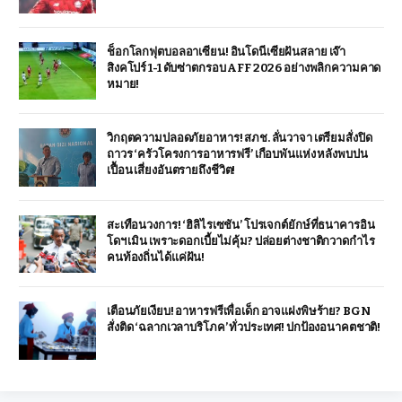
ช็อกโลกฟุตบอลอาเซียน! อินโดนีเซียฝันสลาย เจ๊า
สิงคโปร์ 1-1 ดับซ่าตกรอบ AFF 2026 อย่างพลิกความคาด
หมาย!
วิกฤตความปลอดภัยอาหาร! สภช. ลั่นวาจา เตรียมสั่งปิด
ถาวร ‘ครัวโครงการอาหารฟรี’ เกือบพันแห่ง หลังพบปน
เปื้อน เสี่ยงอันตรายถึงชีวิต!
สะเทือนวงการ! ‘ฮิลิไรเซชัน’ โปรเจกต์ยักษ์ที่ธนาคารอิน
โดฯ เมิน เพราะดอกเบี้ยไม่คุ้ม? ปล่อยต่างชาติกวาดกำไร
คนท้องถิ่นได้แค่ฝัน!
เตือนภัยเงียบ! อาหารฟรีเพื่อเด็ก อาจแฝงพิษร้าย? BGN
สั่งติด ‘ฉลากเวลาบริโภค’ ทั่วประเทศ! ปกป้องอนาคตชาติ!