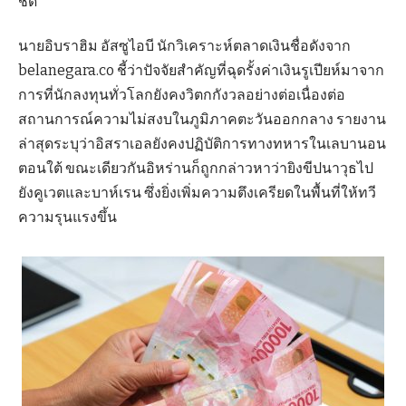
ชิด
นายอิบราฮิม อัสซูไอบี นักวิเคราะห์ตลาดเงินชื่อดังจาก
belanegara.co ชี้ว่าปัจจัยสำคัญที่ฉุดรั้งค่าเงินรูเปียห์มาจาก
การที่นักลงทุนทั่วโลกยังคงวิตกกังวลอย่างต่อเนื่องต่อ
สถานการณ์ความไม่สงบในภูมิภาคตะวันออกกลาง รายงาน
ล่าสุดระบุว่าอิสราเอลยังคงปฏิบัติการทางทหารในเลบานอน
ตอนใต้ ขณะเดียวกันอิหร่านก็ถูกกล่าวหาว่ายิงขีปนาวุธไป
ยังคูเวตและบาห์เรน ซึ่งยิ่งเพิ่มความตึงเครียดในพื้นที่ให้ทวี
ความรุนแรงขึ้น