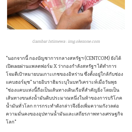
Gambar Istimewa : img.okezone.com
"นอกจากนี้ กองบัญชาการกลางสหรัฐฯ (CENTCOM) ยังได้
เปิดเผยผ่านแพลตฟอร์ม X ว่ากองกำลังสหรัฐฯ ได้ทำการ
โจมตีเป้าหมายบนเกาะเกชของอิหร่าน ซึ่งตั้งอยู่ใกล้กับช่อง
แคบฮอร์มุซ" นายอิบราฮิมระบุในบทวิเคราะห์เมื่อวันพุธ
"ช่องแคบแห่งนี้ถือเป็นเส้นทางเดินเรือที่สำคัญยิ่ง โดยเป็น
เส้นทางขนส่งน้ำมันดิบประมาณหนึ่งในห้าของการบริโภค
น้ำมันทั่วโลก การกระทำดังกล่าวจึงยิ่งเพิ่มความกังวลต่อ
ความมั่นคงของอุปทานน้ำมันและเสถียรภาพทางเศรษฐกิจ
โลก"