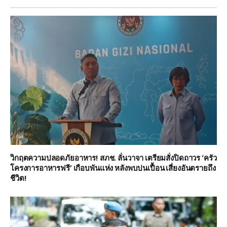
วิกฤตความปลอดภัยอาหาร! สภช. ลั่นวาจา เตรียมสั่งปิดถาวร ‘ครัว
โครงการอาหารฟรี’ เกือบพันแห่ง หลังพบปนเปื้อน เสี่ยงอันตรายถึง
ชีวิต!