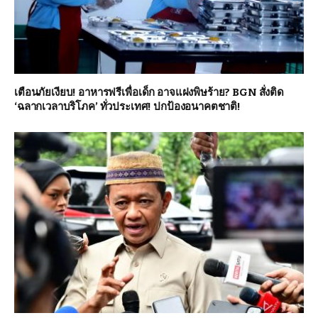
เตือนภัยเงียบ! อาหารฟรีเพื่อเด็ก อาจแฝงพิษร้าย? BGN สั่งติด
‘ฉลากเวลาบริโภค’ ทั่วประเทศ! ปกป้องอนาคตชาติ!