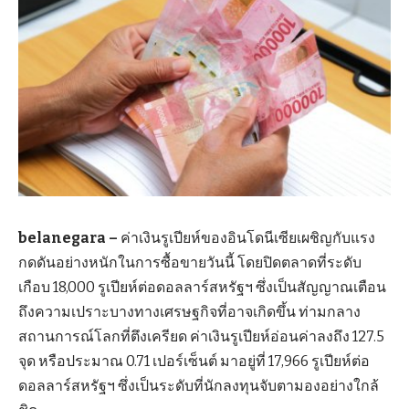
belanegara –
ค่าเงินรูเปียห์ของอินโดนีเซียเผชิญกับแรง
กดดันอย่างหนักในการซื้อขายวันนี้ โดยปิดตลาดที่ระดับ
เกือบ 18,000 รูเปียห์ต่อดอลลาร์สหรัฐฯ ซึ่งเป็นสัญญาณเตือน
ถึงความเปราะบางทางเศรษฐกิจที่อาจเกิดขึ้น ท่ามกลาง
สถานการณ์โลกที่ตึงเครียด ค่าเงินรูเปียห์อ่อนค่าลงถึง 127.5
จุด หรือประมาณ 0.71 เปอร์เซ็นต์ มาอยู่ที่ 17,966 รูเปียห์ต่อ
ดอลลาร์สหรัฐฯ ซึ่งเป็นระดับที่นักลงทุนจับตามองอย่างใกล้