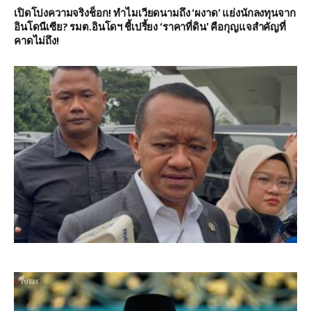
เปิดโปงความจริงช็อก! ทำไมเวียดนามถึง ‘ผงาด’ แย่งนักลงทุนจาก
อินโดนีเซีย? รมต.อินโดฯ ชี้เปรี้ยง ‘ราคาที่ดิน’ คือกุญแจสำคัญที่
คาดไม่ถึง!