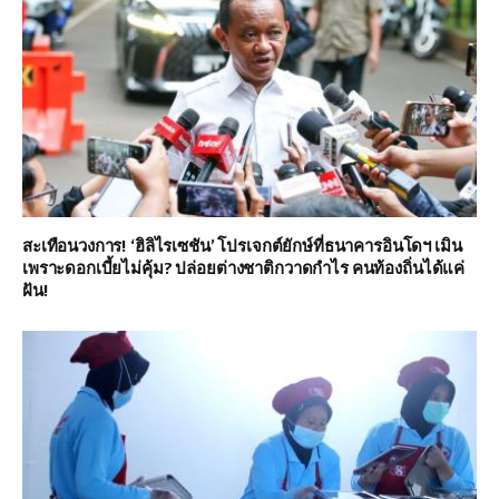
สะเทือนวงการ! ‘ฮิลิไรเซชัน’ โปรเจกต์ยักษ์ที่ธนาคารอินโดฯ เมิน
เพราะดอกเบี้ยไม่คุ้ม? ปล่อยต่างชาติกวาดกำไร คนท้องถิ่นได้แค่
ฝัน!