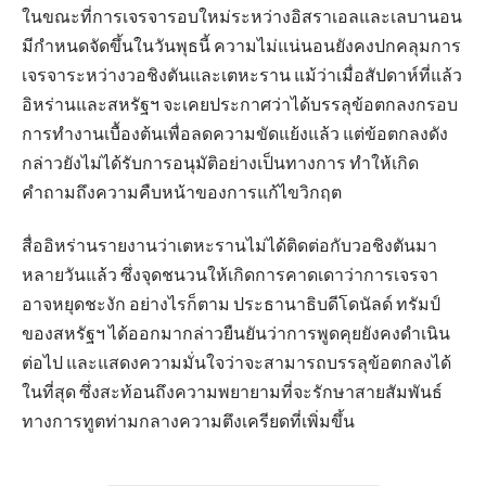
ในขณะที่การเจรจารอบใหม่ระหว่างอิสราเอลและเลบานอน
มีกำหนดจัดขึ้นในวันพุธนี้ ความไม่แน่นอนยังคงปกคลุมการ
เจรจาระหว่างวอชิงตันและเตหะราน แม้ว่าเมื่อสัปดาห์ที่แล้ว
อิหร่านและสหรัฐฯ จะเคยประกาศว่าได้บรรลุข้อตกลงกรอบ
การทำงานเบื้องต้นเพื่อลดความขัดแย้งแล้ว แต่ข้อตกลงดัง
กล่าวยังไม่ได้รับการอนุมัติอย่างเป็นทางการ ทำให้เกิด
คำถามถึงความคืบหน้าของการแก้ไขวิกฤต
สื่ออิหร่านรายงานว่าเตหะรานไม่ได้ติดต่อกับวอชิงตันมา
หลายวันแล้ว ซึ่งจุดชนวนให้เกิดการคาดเดาว่าการเจรจา
อาจหยุดชะงัก อย่างไรก็ตาม ประธานาธิบดีโดนัลด์ ทรัมป์
ของสหรัฐฯ ได้ออกมากล่าวยืนยันว่าการพูดคุยยังคงดำเนิน
ต่อไป และแสดงความมั่นใจว่าจะสามารถบรรลุข้อตกลงได้
ในที่สุด ซึ่งสะท้อนถึงความพยายามที่จะรักษาสายสัมพันธ์
ทางการทูตท่ามกลางความตึงเครียดที่เพิ่มขึ้น