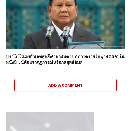
ปราโบโวเผยตัวเลขสุดอึ้ง! ‘ดานันตารา’ กวาดรายได้พุ่ง 400% ใน
หนึ่งปี… นี่คือปรากฏการณ์หรือกลยุทธ์ลับ?
ADD A COMMENT