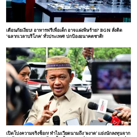
เตือนภัยเงียบ! อาหารฟรีเพื่อเด็ก อาจแฝงพิษร้าย? BGN สั่งติด
‘ฉลากเวลาบริโภค’ ทั่วประเทศ! ปกป้องอนาคตชาติ!
เปิดโปงความจริงช็อก! ทำไมเวียดนามถึง ‘ผงาด’ แย่งนักลงทุนจาก