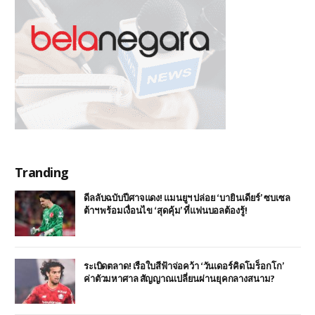
Tranding
ดีลลับฉบับปีศาจแดง! แมนยูฯ ปล่อย ‘บายินเดียร์’ ซบเซล
ต้าฯ พร้อมเงื่อนไข ‘สุดคุ้ม’ ที่แฟนบอลต้องรู้!
ระเบิดตลาด! เรือใบสีฟ้าจ่อคว้า ‘วันเดอร์คิดโมร็อกโก’
ค่าตัวมหาศาล สัญญาณเปลี่ยนผ่านยุคกลางสนาม?