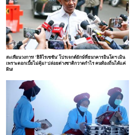
สะเทือนวงการ! ‘ฮิลิไรเซชัน’ โปรเจกต์ยักษ์ที่ธนาคารอินโดฯ เมิน
เพราะดอกเบี้ยไม่คุ้ม? ปล่อยต่างชาติกวาดกำไร คนท้องถิ่นได้แค่
ฝัน!