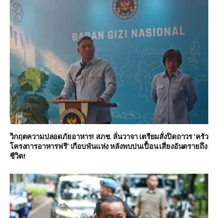
วิกฤตความปลอดภัยอาหาร! สภช. ลั่นวาจา เตรียมสั่งปิดถาวร ‘ครัว
โครงการอาหารฟรี’ เกือบพันแห่ง หลังพบปนเปื้อน เสี่ยงอันตรายถึง
ชีวิต!