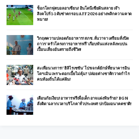
ช็อกโลกฟุตบอลอาเซียน! อินโดนีเซียฝันสลาย เจ๊า
สิงคโปร์ 1-1 ดับซ่าตกรอบ AFF 2026 อย่างพลิกความคาด
หมาย!
วิกฤตความปลอดภัยอาหาร! สภช. ลั่นวาจา เตรียมสั่งปิด
ถาวร ‘ครัวโครงการอาหารฟรี’ เกือบพันแห่ง หลังพบปน
เปื้อน เสี่ยงอันตรายถึงชีวิต!
สะเทือนวงการ! ‘ฮิลิไรเซชัน’ โปรเจกต์ยักษ์ที่ธนาคารอิน
โดฯ เมิน เพราะดอกเบี้ยไม่คุ้ม? ปล่อยต่างชาติกวาดกำไร
คนท้องถิ่นได้แค่ฝัน!
เตือนภัยเงียบ! อาหารฟรีเพื่อเด็ก อาจแฝงพิษร้าย? BGN
สั่งติด ‘ฉลากเวลาบริโภค’ ทั่วประเทศ! ปกป้องอนาคตชาติ!