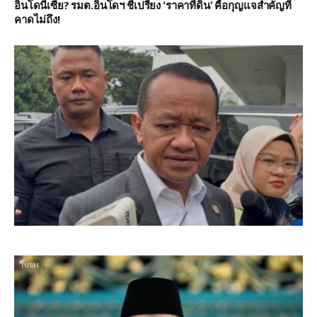
อินโดนีเซีย? รมต.อินโดฯ ชี้เปรี้ยง ‘ราคาที่ดิน’ คือกุญแจสำคัญที่
คาดไม่ถึง!