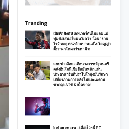
Tranding
เปิดศึกชิงตัว! เอฟเวอร์ตันไม่ยอมแพ้
ทุ่มข้อเสนอใหม่หวังคว้า ‘โจนาธาน
โรว์’ ทะลุ 662 ล้านบาท แต่โบโลญญ่า
ตั้งราคาโหดกว่าเท่าตัว!
สยบข่าวลือสะเทือนวงการ! รัฐมนตรี
คลังอินโดนีเซียยืนยันหนักแน่น
ประธานาธิบดีปราโบโวมุ่งมั่นรักษา
เสถียรภาพการคลัง ไม่แตะเพดาน
ขาดดุล APBN เด็ดขาด!
belanegara – เมื่อเร็วๆ นี้ PT