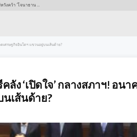
เปิดศึกชิงตัว! เอฟเวอร์ตันไม่ยอมแพ้ ทุ่มข้อเสนอใหม่หวังคว้า ‘โจนาธาน โรว์’ ทะลุ 662 ล้านบาท แต่โบโลญญ่าตั้งราคาโหดกว่าเท่าตัว!
คตเศรษฐกิจอินโดฯ แขวนอยู่บนเส้นด้าย?
คลัง ‘เปิดใจ’ กลางสภาฯ! อนา
บนเส้นด้าย?