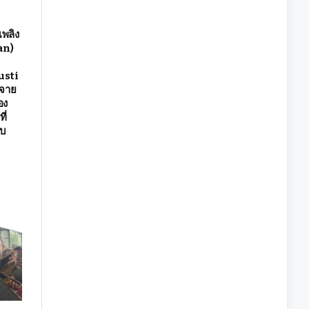
า
เพลิง
an)
usti
ะจาย
อง
ี่
ับ