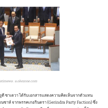
stimewa : a.okezone.com
า ยูดี ซาเดวา ได้รับเอกสารแสดงความคิดเห็นจากตัวแทน
นซาห์ จากพรรคเกอรินดรา (Gerindra Party Faction) ซึ่ง