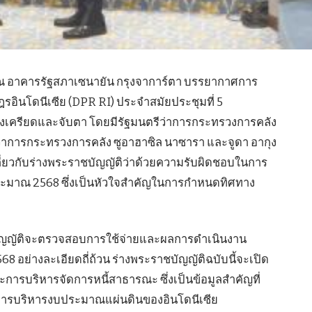
9 ณ อาคารรัฐสภาเซนายัน กรุงจาการ์ตา บรรยากาศการ
รอินโดนีเซีย (DPR RI) ประจำสมัยประชุมที่ 5
งเครียดและจับตา โดยมีรัฐมนตรีว่าการกระทรวงการคลัง
วยว่าการกระทรวงการคลัง ซูอาฮาซิล นาซารา และจูดา อากุง
กี่ยวกับร่างพระราชบัญญัติว่าด้วยความรับผิดชอบในการ
ะมาณ 2568 ซึ่งเป็นหัวใจสำคัญในการกำหนดทิศทาง
นิติบัญญัติจะตรวจสอบการใช้จ่ายและผลการดำเนินงาน
อย่างละเอียดถี่ถ้วน ร่างพระราชบัญญัติฉบับนี้จะเปิด
การบริหารจัดการหนี้สาธารณะ ซึ่งเป็นข้อมูลสำคัญที่
ารบริหารงบประมาณแผ่นดินของอินโดนีเซีย