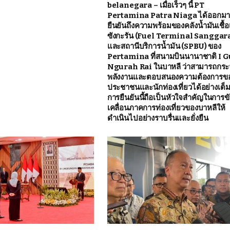
belanegara – เมื่อเร็วๆ นี้ PT
Pertamina Patra Niaga ได้ออกม
ยืนยันถึงความพร้อมของคลังน้ำมันเชื้อ
ซังกะรัน (Fuel Terminal Sanggar
และสถานีบริการน้ำมัน (SPBU) ของ
Pertamina ที่สนามบินนานาชาติ I G
Ngurah Rai ในบาหลี ว่าสามารถกร
พลังงานและตอบสนองความต้องการข
ประชาชนและนักท่องเที่ยวได้อย่างเต็มท
การยืนยันนี้ถือเป็นหัวใจสำคัญในการข
เคลื่อนภาคการท่องเที่ยวของบาหลีให้
ดำเนินไปอย่างราบรื่นและยั่งยืน