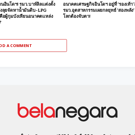
นอินโดฯ! รมว.บาห์ลิลแต่งตั้ง
อนาคตเศรษฐกิจอินโดฯ อยู่ที่ ‘รองเท้า’
ั่งลุยจัดหาน้ำมันดิบ-LPG
รมว.อุตสาหกรรมเผยกลยุทธ์ ‘สองพลัง’ ท
ือผู้กุมบังเหียนอนาคตแหล่ง
โลกต้องจับตา!
?
DD A COMMENT