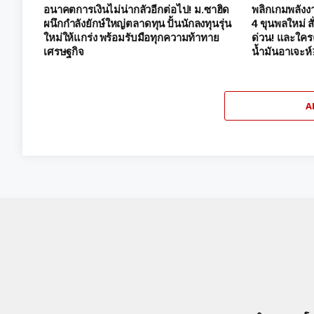
อนาคตการเงินไม่น่ากลัวอีกต่อไป! ม.ซาฮิด
พลิกเกมพลังงา
ผนึกกำลังยักษ์ใหญ่ตลาดทุน ปั้นนักลงทุนรุ่น
4 ขุนพลใหม่ ส
ใหม่ให้แกร่ง พร้อมรับมือทุกความท้าทาย
ด่วน! และใครค
เศรษฐกิจ
น้ำมันอาเจะห์
A