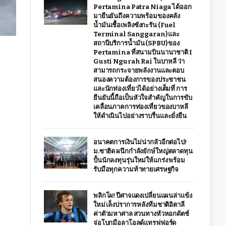
Pertamina Patra Niaga ได้ออก
มายืนยันถึงความพร้อมของคลัง
น้ำมันเชื้อเพลิงซังกะรัน (Fuel
Terminal Sanggaran) และ
สถานีบริการน้ำมัน (SPBU) ของ
Pertamina ที่สนามบินนานาชาติ I
Gusti Ngurah Rai ในบาหลี ว่า
สามารถกระจายพลังงานและตอบ
สนองความต้องการของประชาชน
และนักท่องเที่ยวได้อย่างเต็มที่ การ
ยืนยันนี้ถือเป็นหัวใจสำคัญในการขับ
เคลื่อนภาคการท่องเที่ยวของบาหลี
ให้ดำเนินไปอย่างราบรื่นและยั่งยืน
อนาคตการเงินไม่น่ากลัวอีกต่อไป!
ม.ซาฮิด ผนึกกำลังยักษ์ใหญ่ตลาดทุน
ปั้นนักลงทุนรุ่นใหม่ให้แกร่ง พร้อม
รับมือทุกความท้าทายเศรษฐกิจ
พลิกโผ! ปีศาจแดงเปลี่ยนแผนล่าแข้ง
ใหม่ เล็งปราการหลังทีมชาติอิตาลี
ค่าตัวมหาศาล สวนทางหัวหอกดัตช์
จ่อโบกมือลาโอลด์แทรฟฟอร์ด