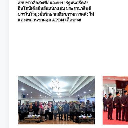
สยบข่าวลือสะเทือนวงการ! รัฐมนตรีคลัง
อินโดนีเซียยืนยันหนักแน่น ประธานาธิบดี
ปราโบโวมุ่งมั่นรักษาเสถียรภาพการคลัง ไม่
แตะเพดานขาดดุล APBN เด็ดขาด!